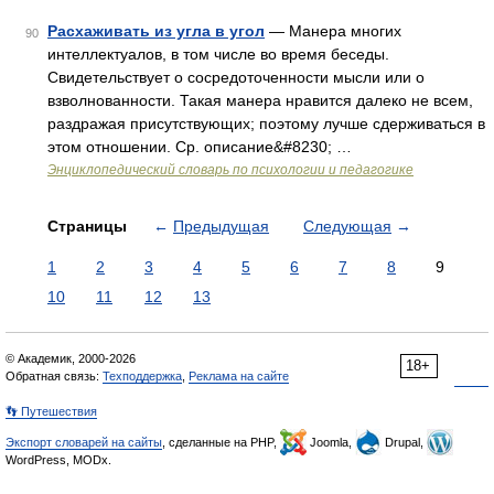
Расхаживать из угла в угол
— Манера многих
90
интеллектуалов, в том числе во время беседы.
Свидетельствует о сосредоточенности мысли или о
взволнованности. Такая манера нравится далеко не всем,
раздражая присутствующих; поэтому лучше сдерживаться в
этом отношении. Ср. описание&#8230; …
Энциклопедический словарь по психологии и педагогике
Страницы
←
Предыдущая
Следующая
→
1
2
3
4
5
6
7
8
9
10
11
12
13
© Академик, 2000-2026
18+
Обратная связь:
Техподдержка
,
Реклама на сайте
👣 Путешествия
Экспорт словарей на сайты
, сделанные на PHP,
Joomla,
Drupal,
WordPress, MODx.