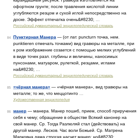
карандашный рисунок. Гравюра изготовляется на
офортном грунте; после травления кислотой линии
углубляются резцом и сухой иглой непосредственно на
доске. Эффект отпечатка очень&#8230; …
Российский гуманитарный энциклопедический словарь
Пунктирная Манера
— (от лат. puncturn точка, нем.
84
punktieren отмечать точками) вид гравюры на металле, при
к ром изображение созается с помощью мелких углублений
в виде точек разл. глубины и величины, наносимых
пунсонами, матуаром, рулеткой, резцами, иглами
на&#8230; …
Российский гуманитарный энциклопедический словарь
«чёрная манера»
— «чёрная манера», вид гравюры на
85
металле; то же, что меццотинто …
Художественная энциклопедия
манер
— манера. Манер пошиб, прием, способ приручения
86
себя к чему; обращение в обществе Всякий канонер на
свой манер. Ср. Тогда Разлюляй стал (действовать) на
другой манер. Лесков. Час воли Божьей. Ср. Матрена
Марковна дама строгая насчет манер; но&#8230; …