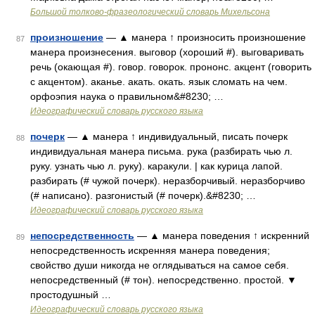
Большой толково-фразеологический словарь Михельсона
произношение
— ▲ манера ↑ произносить произношение
87
манера произнесения. выговор (хороший #). выговаривать
речь (окающая #). говор. говорок. прононс. акцент (говорить
с акцентом). аканье. акать. окать. язык сломать на чем.
орфоэпия наука о правильном&#8230; …
Идеографический словарь русского языка
почерк
— ▲ манера ↑ индивидуальный, писать почерк
88
индивидуальная манера письма. рука (разбирать чью л.
руку. узнать чью л. руку). каракули. | как курица лапой.
разбирать (# чужой почерк). неразборчивый. неразборчиво
(# написано). разгонистый (# почерк).&#8230; …
Идеографический словарь русского языка
непосредственность
— ▲ манера поведения ↑ искренний
89
непосредственность искренняя манера поведения;
свойство души никогда не оглядываться на самое себя.
непосредственный (# тон). непосредственно. простой. ▼
простодушный …
Идеографический словарь русского языка